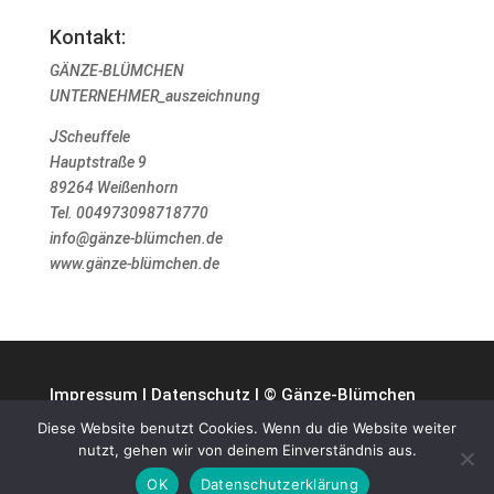
Kontakt:
GÄNZE-BLÜMCHEN
UNTERNEHMER_auszeichnung
JScheuffele
Hauptstraße 9
89264 Weißenhorn
Tel. 004973098718770
info@gänze-blümchen.de
www.gänze-blümchen.de
Impressum
|
Datenschutz
| © Gänze-Blümchen
Diese Website benutzt Cookies. Wenn du die Website weiter
nutzt, gehen wir von deinem Einverständnis aus.
OK
Datenschutzerklärung